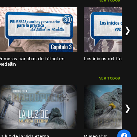
VER TODOS
›
Primeras canchas de fútbol en
Los inicios del fútbol en
Medellín
VER TODOS
›
La luz de la vida eterna
Museo vivo