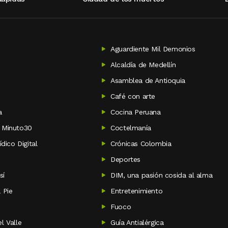
Aguardiente Mil Demonios
i
Alcaldía de Medellín
Asamblea de Antioquia
Café con arte
a
Cocina Peruana
 Minuto30
Coctelmanía
ídico Digital
Crónicas Colombia
Deportes
sí
DIM, una pasión cosida al alma
 Pie
Entretenimiento
Fuoco
l Valle
Guía Antialérgica