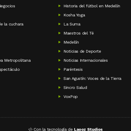
egocios
Historia del fútbol en Medellín
Kosha Yoga
de la cuchara
La Suma
Maestros del Té
Medellín
Noticias de Deporte
rea Metropolitana
Noticias Internacionales
espectáculo
Paréntesis
San Agustín: Voces de la Tierra
Sincro Salud
VoxPop
Con la tecnología de
Laooz Studios