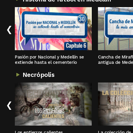
‹
Pasión por Nacional y Medellín se
Cancha de Mirafl
extiende hasta el cementerio
antigua de Medel
Necrópolis
‹
Los entierros calientes
La colección de 