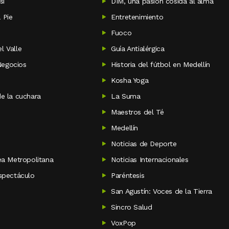
sí
DIM, una pasión cosida al alma
 Pie
Entretenimiento
Fuoco
l Valle
Guía Antialérgica
egocios
Historia del fútbol en Medellín
Kosha Yoga
de la cuchara
La Suma
Maestros del Té
Medellín
Noticias de Deporte
rea Metropolitana
Noticias Internacionales
espectáculo
Paréntesis
San Agustín: Voces de la Tierra
Sincro Salud
VoxPop