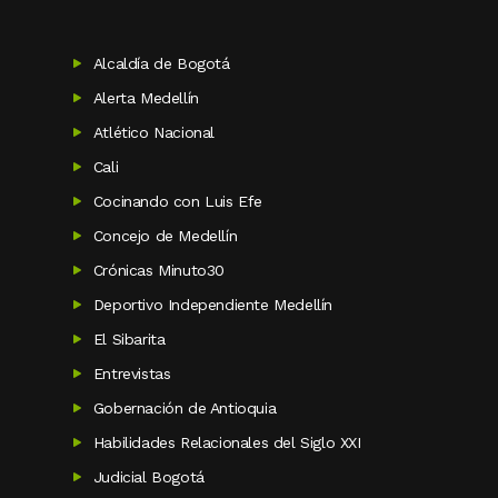
Alcaldía de Bogotá
Alerta Medellín
Atlético Nacional
Cali
Cocinando con Luis Efe
Concejo de Medellín
Crónicas Minuto30
Deportivo Independiente Medellín
El Sibarita
Entrevistas
Gobernación de Antioquia
Habilidades Relacionales del Siglo XXI
Judicial Bogotá