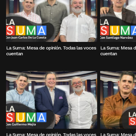
La Suma: Mesa de opinión. Todas las voces
La Suma: Mesa de
cuentan
cuentan
La Suma: Mesa de opinión. Todas las voces
La Suma: Mesa de