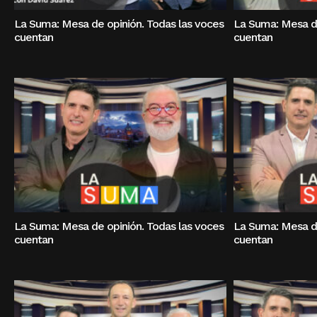
La Suma: Mesa de opinión. Todas las voces
La Suma: Mesa de
cuentan
cuentan
La Suma: Mesa de opinión. Todas las voces
La Suma: Mesa de
cuentan
cuentan