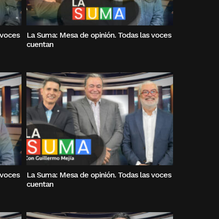
 voces
La Suma: Mesa de opinión. Todas las voces
cuentan
 voces
La Suma: Mesa de opinión. Todas las voces
cuentan