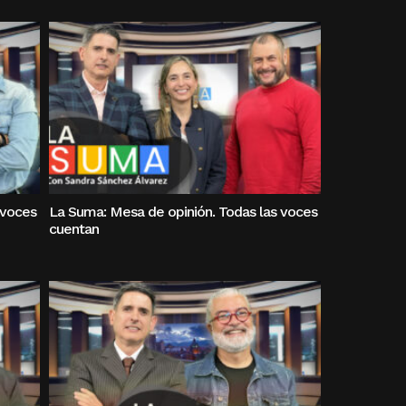
 voces
La Suma: Mesa de opinión. Todas las voces
cuentan