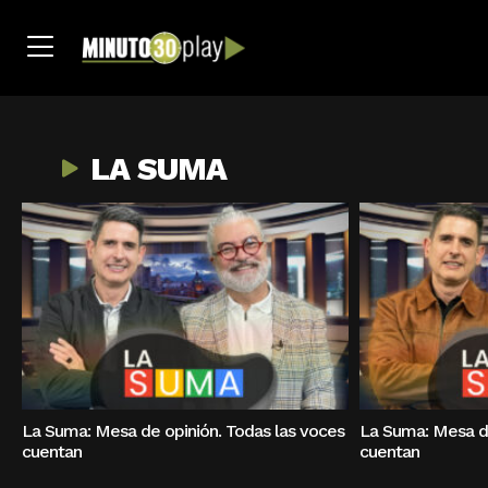
LA SUMA
La Suma: Mesa de opinión. Todas las voces
La Suma: Mesa de
cuentan
cuentan